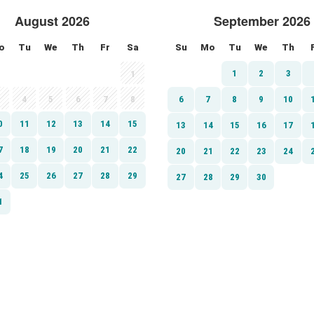
August 2026
September 2026
o
Tu
We
Th
Fr
Sa
Su
Mo
Tu
We
Th
1
2
3
1
4
5
6
7
8
6
7
8
9
10
0
11
12
13
14
15
13
14
15
16
17
7
18
19
20
21
22
20
21
22
23
24
4
25
26
27
28
29
27
28
29
30
1